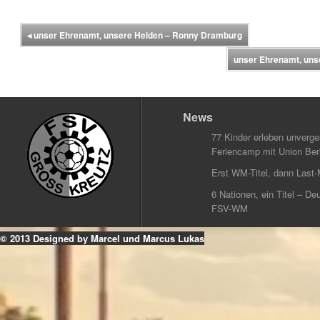
◂
unser Ehrenamt, unsere Helden – Ronny Dramburg
unser Ehrenamt, unse
News
77 Kinder erleben unverg
Feriencamp mit Union Berl
Erst WM-Titel, dann Last-
6 Nationen, ein Titel – Deu
FSV-WM
© 2013 Designed by Marcel und Marcus Lukas
k
ouTube
Instagram