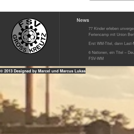
News
77 Kinder erleben unverg
Feriencamp mit Union Berl
Erst WM-Titel, dann Last-
6 Nationen, ein Titel – Deu
FSV-WM
© 2013 Designed by Marcel und Marcus Lukas
k
ouTube
Instagram