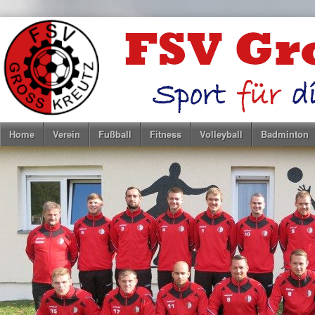
Home
Verein
Fußball
Fitness
Volleyball
Badminton