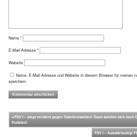
Name
*
E-Mail-Adresse
*
Website
Name, E-Mail-Adresse und Website in diesem Browser für meinen
speichern.
◂
FSV I – siegt verdient gegen Tabellenzweiten! Team belohnt sich nach 
Punkten!
FSV I – Auswärtssieg!