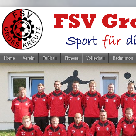
Home
Verein
Fußball
Fitness
Volleyball
Badminton