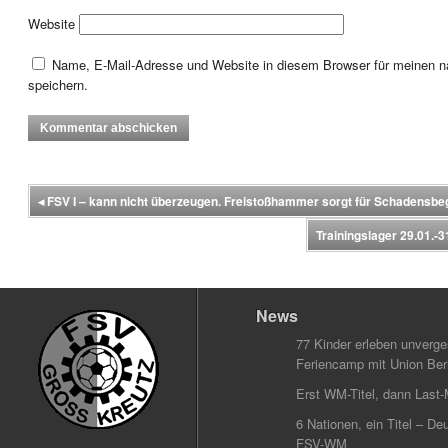
Website
Name, E-Mail-Adresse und Website in diesem Browser für meinen
speichern.
◂
FSV I – kann nicht überzeugen. Freistoßhammer sorgt für Schadensbe
Trainingslager 29.01.-
News
77 Kinder erleben unverg
Feriencamp mit Union Berl
Erst WM-Titel, dann Last-
6 Nationen, ein Titel – Deu
FSV-WM