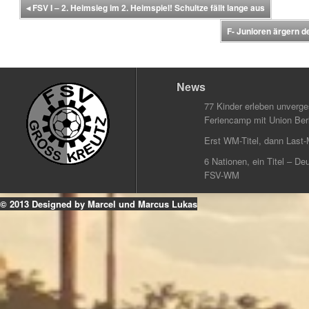
◂
FSV I – 2. Heimsieg im 2. Heimspiel! Schultze fällt lange aus
F- Junioren ärgern 
News
77 Kinder erleben unverg
Feriencamp mit Union Berl
Erst WM-Titel, dann Last-
6 Nationen, ein Titel – Deu
FSV-WM
© 2013 Designed by Marcel und Marcus Lukas
k
ouTube
Instagram