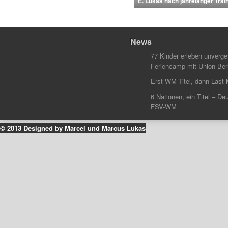
E. Lukas nach jahrelanger Trai
News
77 Kinder erleben unverg
Feriencamp mit Union Berl
Erst WM-Titel, dann Last-
6 Nationen, ein Titel – Deu
FSV-WM
© 2013 Designed by Marcel und Marcus Lukas
k
ouTube
Instagram