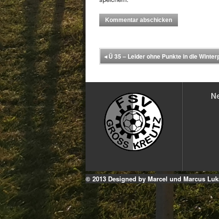
◂
Ü 35 – Leider ohne Punkte in die Winte
N
© 2013 Designed by Marcel und Marcus Luk
Facebook
YouTube
Instagram