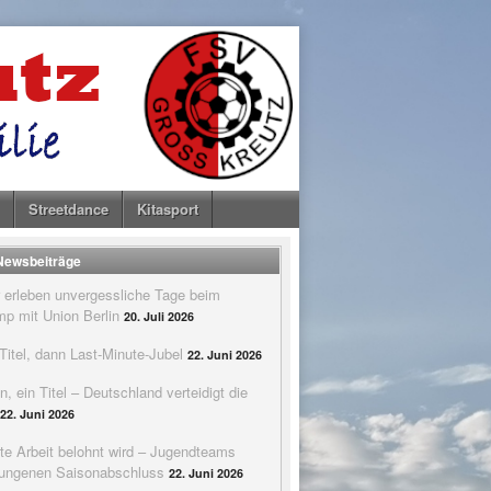
Streetdance
Kitasport
 Newsbeiträge
 erleben unvergessliche Tage beim
p mit Union Berlin
20. Juli 2026
itel, dann Last-Minute-Jubel
22. Juni 2026
n, ein Titel – Deutschland verteidigt die
22. Juni 2026
te Arbeit belohnt wird – Jugendteams
elungenen Saisonabschluss
22. Juni 2026