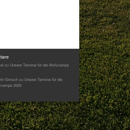
tare
el
zu
Unsere Termine für die Aktivcamps
5
rin Simsch
zu
Unsere Termine für die
vcamps 2025