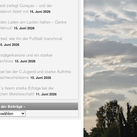
nd zerlegt Curaçao – und der
ndamm feiert mit
15. Juni 2026
e den Laden am Laufen halten – Danke
Helmut!
15. Juni 2026
hied, wie ihn der Fußball manchmal
15. Juni 2026
Torjägerkanone und ein starker
schluss
15. Juni 2026
bel bei der C-Jugend und starke Auftritte
Nachwuchsteams
15. Juni 2026
s feiern starke Erfolge bei der
chen Meisterschaft!
11. Juni 2026
 der Beiträge –