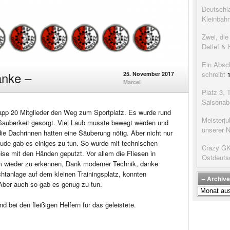
Deutschla
Kleinbah
Zwei, di
Detlef & 
Ein Absc
anke –
schreibt
25. November 2017
Marcel
Platz 3, 
Saisonab
app 20 Mitglieder den Weg zum Sportplatz. Es wurde rund
Meisterju
auberkeit gesorgt. Viel Laub musste bewegt werden und
unserer 
die Dachrinnen hatten eine Säuberung nötig. Aber nicht nur
ude gab es einiges zu tun. So wurde mit technischen
Crazy GK’
ise mit den Händen geputzt. Vor allem die Fliesen in
Ostdeuts
 wieder zu erkennen, Dank moderner Technik, danke
chtanlage auf dem kleinen Trainingsplatz, konnten
– Archive
 Aber auch so gab es genug zu tun.
–
Archive
 bei den fleißigen Helfern für das geleistete.
der
Beiträge
–