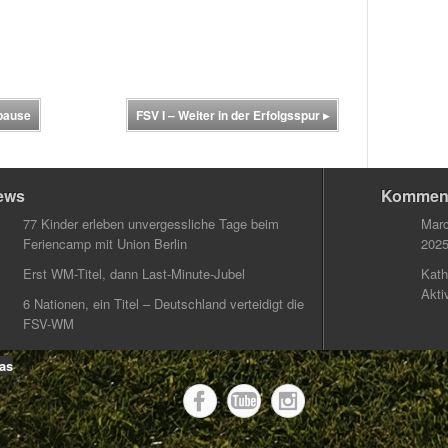
rpause
FSV I – Weiter in der Erfolgsspur
▸
ews
Kommen
77 Kinder erleben unvergessliche Tage beim
Marc
Feriencamp mit Union Berlin
202
Erst WM-Titel, dann Last-Minute-Jubel
Kath
Akti
6 Nationen, ein Titel – Deutschland verteidigt die
FSV-WM
as