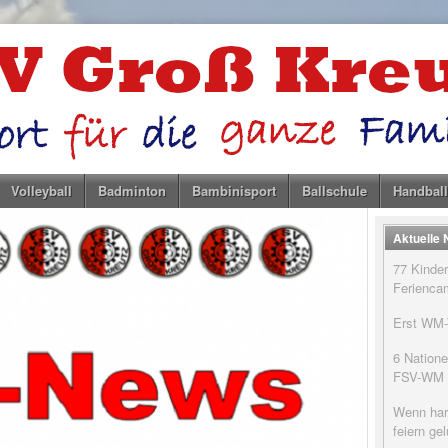
Volleyball
Badminton
Bambinisport
Ballschule
Handball
Aktuelle
77 Kinder
Feriencam
Erst WM-T
6 Natione
FSV-WM
Wenn har
feiern g