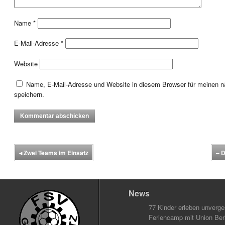
Name
*
E-Mail-Adresse
*
Website
Name, E-Mail-Adresse und Website in diesem Browser für meinen
speichern.
◂
Zwei Teams im Einsatz
– 
News
77 Kinder erleben unverg
Feriencamp mit Union Berl