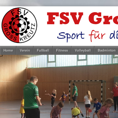
Home
Verein
Fußball
Fitness
Volleyball
Badminton