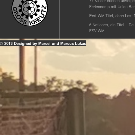
77 Kinder erleben unverg
Feriencamp mit Union Berl
Erst WM-Titel, dann Last-
6 Nationen, ein Titel – Deu
FSV-WM
© 2013 Designed by Marcel und Marcus Lukas
k
ouTube
Instagram