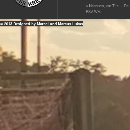
6 Nationen, ein Titel – Deu
FSV-WM
© 2013 Designed by Marcel und Marcus Lukas
k
ouTube
Instagram