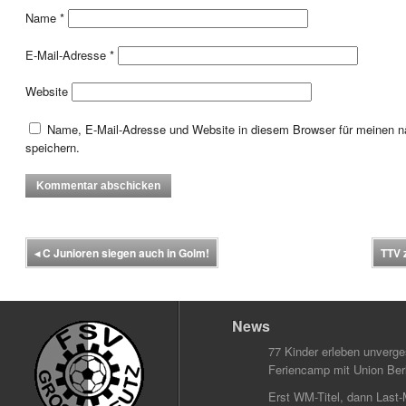
Name
*
E-Mail-Adresse
*
Website
Name, E-Mail-Adresse und Website in diesem Browser für meinen
speichern.
◂
C Junioren siegen auch in Golm!
TTV 
News
77 Kinder erleben unverg
Feriencamp mit Union Berl
Erst WM-Titel, dann Last-