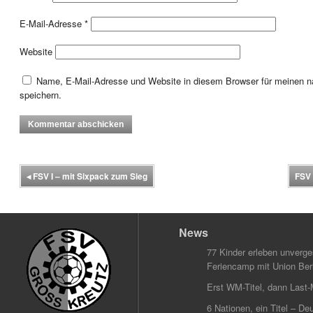
E-Mail-Adresse
*
Website
Name, E-Mail-Adresse und Website in diesem Browser für meinen
speichern.
◂
FSV I – mit Sixpack zum Sieg
FSV 
News
77 Kinder erleben unverg
Feriencamp mit Union Berl
Erst WM-Titel, dann Last-
6 Nationen, ein Titel – Deu