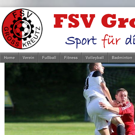
Home
Verein
Fußball
Fitness
Volleyball
Badminton