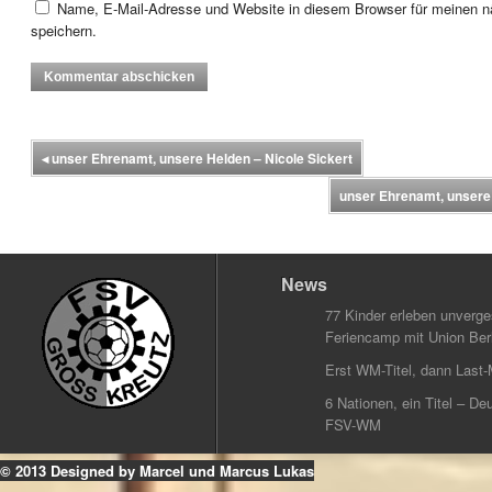
Name, E-Mail-Adresse und Website in diesem Browser für meinen
speichern.
◂
unser Ehrenamt, unsere Helden – Nicole Sickert
unser Ehrenamt, unsere
News
77 Kinder erleben unverg
Feriencamp mit Union Berl
Erst WM-Titel, dann Last-
6 Nationen, ein Titel – Deu
FSV-WM
© 2013 Designed by Marcel und Marcus Lukas