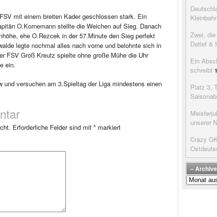
Deutschla
 FSV mit einem breiten Kader geschlossen stark. Ein
Kleinbah
 Kapitän O.Kornemann stellte die Weichen auf Sieg. Danach
Zwei, di
enhöhe, ehe O.Rezcek in der 57.Minute den Sieg perfekt
Detlef & 
walde legte nochmal alles nach vorne und belohnte sich in
Der FSV Groß Kreutz spielte ohne große Mühe die Uhr
Ein Absc
e ein.
schreibt
w und versuchen am 3.Spieltag der Liga mindestens einen
Platz 3, 
Saisonab
ntar
Meisterju
unserer 
cht.
Erforderliche Felder sind mit
*
markiert
Crazy GK’
Ostdeuts
– Archive
–
Archive
der
Beiträge
–