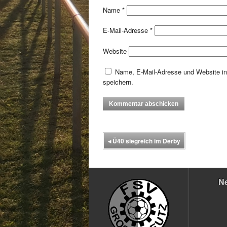
Name
*
E-Mail-Adresse
*
Website
Name, E-Mail-Adresse und Website i
speichern.
◂
Ü40 siegreich im Derby
N