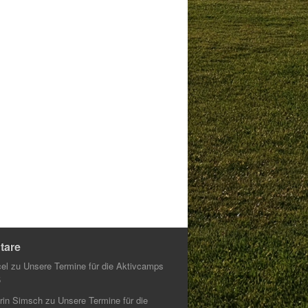
tare
el
zu
Unsere Termine für die Aktivcamps
5
rin Simsch
zu
Unsere Termine für die