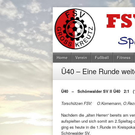
Home
Verein
Fußball
Fitness
Ü40 – Eine Runde weit
Ü40 – Schönwalder SV II Ü40 2:1 (1
Torschützen FSV: O.Kornemann, O.Rez
Nachdem die „alten Herren“ bereits am v
aufspielten und sich somit am 2.Spieltag d
ging es heute in die 1.Runde im Kreispok
Schönwalder SV.