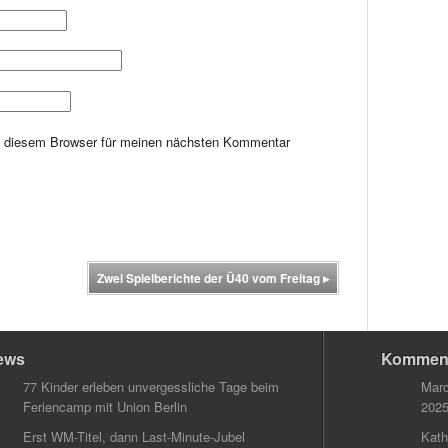
n diesem Browser für meinen nächsten Kommentar
Zwei Spielberichte der Ü40 vom Freitag
▸
ews
Kommen
77 Kinder erleben unvergessliche Tage beim
Marc
Feriencamp mit Union Berlin
202
Erst WM-Titel, dann Last-Minute-Jubel
Kath