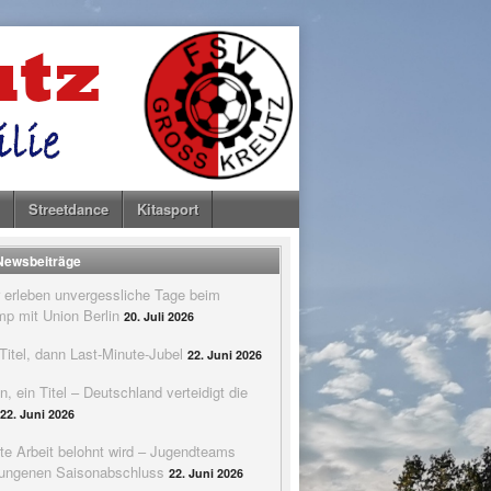
Streetdance
Kitasport
 Newsbeiträge
 erleben unvergessliche Tage beim
p mit Union Berlin
20. Juli 2026
itel, dann Last-Minute-Jubel
22. Juni 2026
n, ein Titel – Deutschland verteidigt die
22. Juni 2026
te Arbeit belohnt wird – Jugendteams
elungenen Saisonabschluss
22. Juni 2026