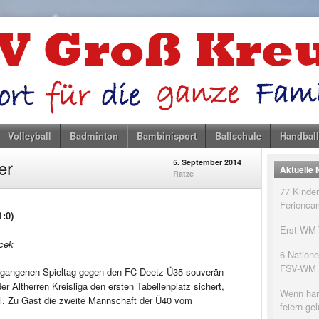
Volleyball
Badminton
Bambinisport
Ballschule
Handball
er
5. September 2014
Aktuelle
Ratze
77 Kinder
Feriencam
:0)
Erst WM-T
cek
6 Natione
FSV-WM
ergangenen Spieltag gegen den FC Deetz Ü35 souverän
er Altherren Kreisliga den ersten Tabellenplatz sichert,
Wenn har
al. Zu Gast die zweite Mannschaft der Ü40 vom
feiern g