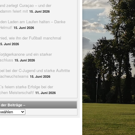
nd zerlegt Curaçao – und der
ndamm feiert mit
15. Juni 2026
e den Laden am Laufen halten – Danke
Helmut!
15. Juni 2026
hied, wie ihn der Fußball manchmal
15. Juni 2026
Torjägerkanone und ein starker
schluss
15. Juni 2026
bel bei der C-Jugend und starke Auftritte
Nachwuchsteams
15. Juni 2026
s feiern starke Erfolge bei der
chen Meisterschaft!
11. Juni 2026
 der Beiträge –