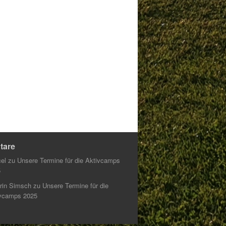
tare
el
zu
Unsere Termine für die Aktivcamps
5
rin Simsch
zu
Unsere Termine für die
vcamps 2025