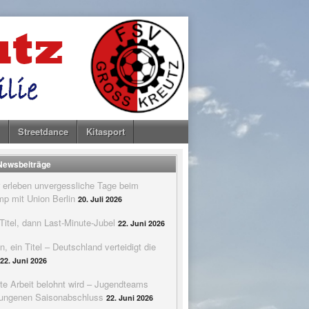
Streetdance
Kitasport
 Newsbeiträge
 erleben unvergessliche Tage beim
p mit Union Berlin
20. Juli 2026
itel, dann Last-Minute-Jubel
22. Juni 2026
n, ein Titel – Deutschland verteidigt die
22. Juni 2026
te Arbeit belohnt wird – Jugendteams
elungenen Saisonabschluss
22. Juni 2026