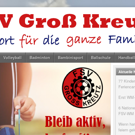
Volleyball
Badminton
Bambinisport
Ballschule
Handball
Aktuelle
77 Kinder
Feriencam
Erst WM-T
6 Natione
FSV-WM
Wenn har
feiern g