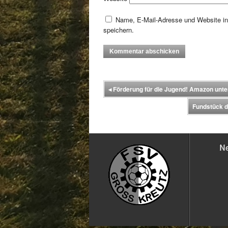
Name, E-Mail-Adresse und Website i
speichern.
◂
Förderung für die Jugend! Amazon unter
Fundstück d
N