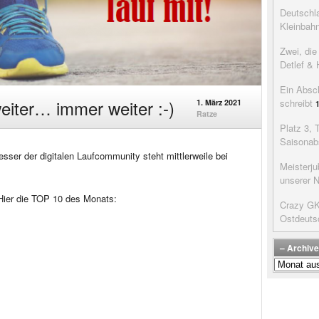
Deutschla
Kleinbah
Zwei, di
Detlef & 
Ein Absc
iter… immer weiter :-)
schreibt
1. März 2021
Ratze
Platz 3, 
Saisonab
sser der digitalen Laufcommunity steht mittlerweile bei
Meisterju
unserer 
 Hier die TOP 10 des Monats:
Crazy GK’
Ostdeuts
– Archive
–
Archive
der
Beiträge
–