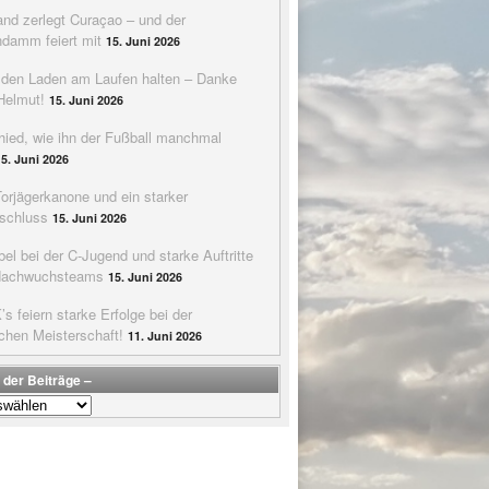
nd zerlegt Curaçao – und der
ndamm feiert mit
15. Juni 2026
e den Laden am Laufen halten – Danke
Helmut!
15. Juni 2026
hied, wie ihn der Fußball manchmal
15. Juni 2026
Torjägerkanone und ein starker
schluss
15. Juni 2026
bel bei der C-Jugend und starke Auftritte
Nachwuchsteams
15. Juni 2026
s feiern starke Erfolge bei der
chen Meisterschaft!
11. Juni 2026
 der Beiträge –