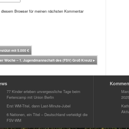
n diesem Browser für meinen nächsten Kommentar
stützt mit 5.000 €
er Woche – 1. Jugendmannschaft des (FSV) Groß Kreutz
▸
ews
Kommen
77 Kinder erleben unvergessliche Tage beim
Marc
Feriencamp mit Union Berlin
202
Erst WM-Titel, dann Last-Minute-Jubel
Kath
Akti
6 Nationen, ein Titel – Deutschland verteidigt die
FSV-WM