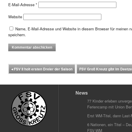
E-Mail-Adresse
*
Website
Name, E-Mail-Adresse und Website in diesem Browser für meinen
speichern.
◂
FSV II holt ersten Dreier der Saison
FSV Groß Kreutz gibt im Deetze
News
77 Kinder erleben unverg
Feriencamp mit Union Berl
Erst WM-Titel, dann Last-
6 Nationen, ein Titel – Deu
FSV-WM