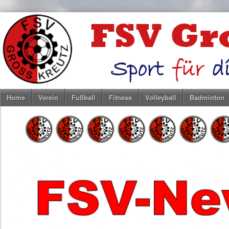
Home
Verein
Fußball
Fitness
Volleyball
Badminton