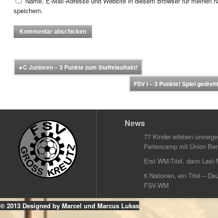
Name, E-Mail-Adresse und Website in diesem Browser für meinen
speichern.
◂
C Junioren – 3 Punkte zum Staffelauftakt!
FSV I – 3 Punkte! Spiel gedreht
News
77 Kinder erleben unverg
Feriencamp mit Union Berl
Erst WM-Titel, dann Last-
6 Nationen, ein Titel – Deu
FSV-WM
© 2013 Designed by Marcel und Marcus Lukas