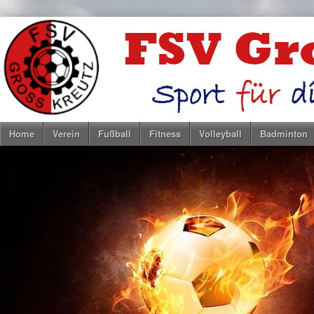
Home
Verein
Fußball
Fitness
Volleyball
Badminton