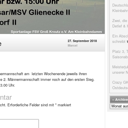
Deutschla
Kleinbah
Zwei, di
Detlef & 
Ein Absc
e
27. September 2018
schreibt
Marcel
Platz 3, 
Saisonab
Meisterju
unserer 
nermannschaft am letzten Wochenende jeweils ihren
 die 2. Männermannschaft immer noch auf den ersten Sieg.
Crazy GK’
3.00 Uhr.
Ostdeuts
ntar
– Archive
cht.
Erforderliche Felder sind mit
*
markiert
–
Archive
der
Beiträge
–