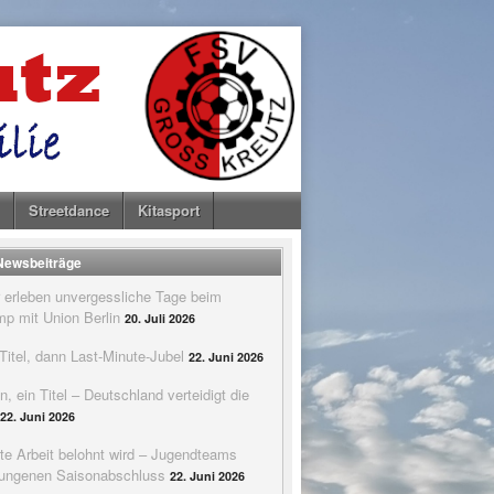
Streetdance
Kitasport
 Newsbeiträge
 erleben unvergessliche Tage beim
p mit Union Berlin
20. Juli 2026
itel, dann Last-Minute-Jubel
22. Juni 2026
n, ein Titel – Deutschland verteidigt die
22. Juni 2026
te Arbeit belohnt wird – Jugendteams
elungenen Saisonabschluss
22. Juni 2026