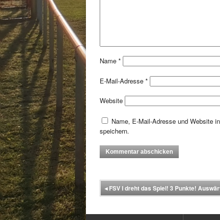
Name
*
E-Mail-Adresse
*
Website
Name, E-Mail-Adresse und Website i
speichern.
◂
FSV I dreht das Spiel! 3 Punkte! Auswär