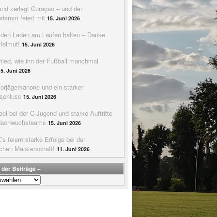
nd zerlegt Curaçao – und der
ndamm feiert mit
15. Juni 2026
e den Laden am Laufen halten – Danke
Helmut!
15. Juni 2026
hied, wie ihn der Fußball manchmal
15. Juni 2026
Torjägerkanone und ein starker
schluss
15. Juni 2026
bel bei der C-Jugend und starke Auftritte
Nachwuchsteams
15. Juni 2026
s feiern starke Erfolge bei der
chen Meisterschaft!
11. Juni 2026
 der Beiträge –