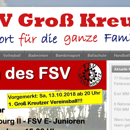
Volleyball
Badminton
Bambinisport
Ballschule
Handball
Aktuelle
77 Kinder
Feriencam
Erst WM-T
6 Natione
FSV-WM
Wenn har
feiern g