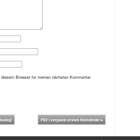
n diesem Browser für meinen nächsten Kommentar
tssieg!
FSV I verpasst ersten Heimdreier
▸