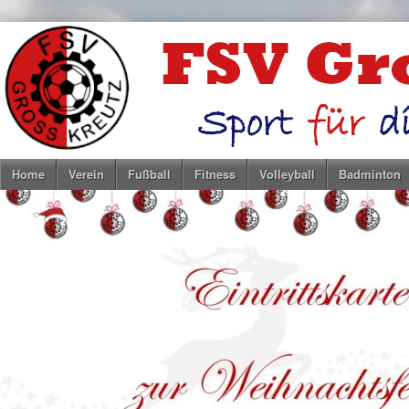
Home
Verein
Fußball
Fitness
Volleyball
Badminton