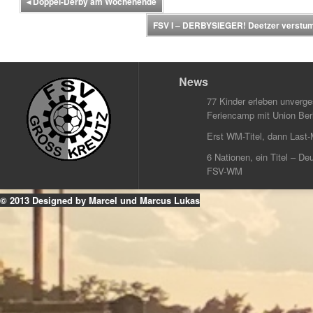
◂
Doppel-Derby am Wochenende
FSV I – DERBYSIEGER! Deetzer verst
News
77 Kinder erleben unverg
Feriencamp mit Union Berl
Erst WM-Titel, dann Last-
6 Nationen, ein Titel – Deu
FSV-WM
© 2013 Designed by Marcel und Marcus Lukas
k
ouTube
Instagram