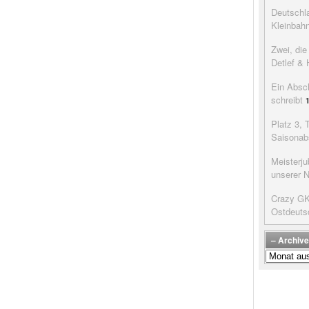
Deutschla
Kleinbah
Zwei, di
Detlef & 
Ein Absc
schreibt
Platz 3, 
Saisonab
Meisterju
unserer 
Crazy GK’
Ostdeuts
– Archive
–
Archive
der
Beiträge
–