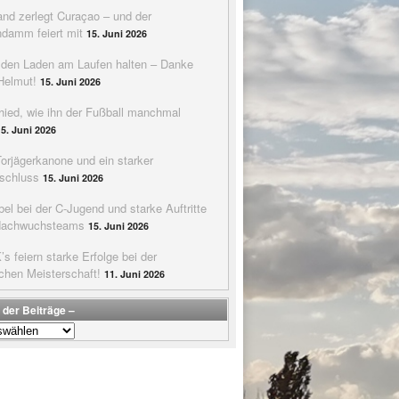
nd zerlegt Curaçao – und der
ndamm feiert mit
15. Juni 2026
e den Laden am Laufen halten – Danke
Helmut!
15. Juni 2026
hied, wie ihn der Fußball manchmal
15. Juni 2026
Torjägerkanone und ein starker
schluss
15. Juni 2026
bel bei der C-Jugend und starke Auftritte
Nachwuchsteams
15. Juni 2026
s feiern starke Erfolge bei der
chen Meisterschaft!
11. Juni 2026
 der Beiträge –