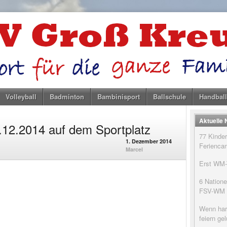
Volleyball
Badminton
Bambinisport
Ballschule
Handball
Aktuelle
.12.2014 auf dem Sportplatz
77 Kinder
1. Dezember 2014
Feriencam
Marcel
Erst WM-T
6 Natione
FSV-WM
Wenn har
feiern g