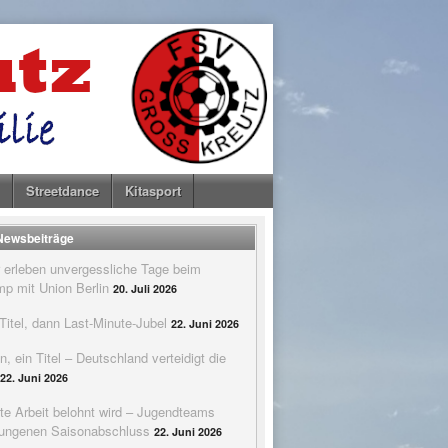
Streetdance
Kitasport
 Newsbeiträge
 erleben unvergessliche Tage beim
p mit Union Berlin
20. Juli 2026
itel, dann Last-Minute-Jubel
22. Juni 2026
n, ein Titel – Deutschland verteidigt die
22. Juni 2026
te Arbeit belohnt wird – Jugendteams
elungenen Saisonabschluss
22. Juni 2026