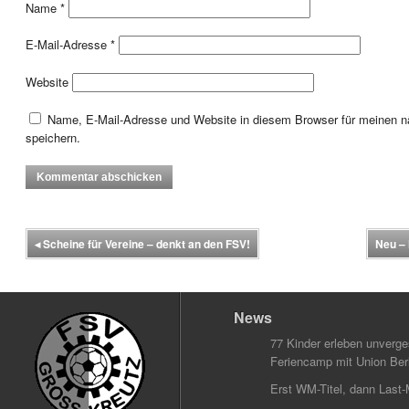
Name
*
E-Mail-Adresse
*
Website
Name, E-Mail-Adresse und Website in diesem Browser für meinen
speichern.
◂
Scheine für Vereine – denkt an den FSV!
Neu – 
News
77 Kinder erleben unverg
Feriencamp mit Union Berl
Erst WM-Titel, dann Last-