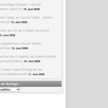
nd zerlegt Curaçao – und der
ndamm feiert mit
15. Juni 2026
e den Laden am Laufen halten – Danke
Helmut!
15. Juni 2026
hied, wie ihn der Fußball manchmal
15. Juni 2026
Torjägerkanone und ein starker
schluss
15. Juni 2026
bel bei der C-Jugend und starke Auftritte
Nachwuchsteams
15. Juni 2026
s feiern starke Erfolge bei der
chen Meisterschaft!
11. Juni 2026
 der Beiträge –