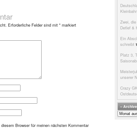
Deutschla
Kleinbah
ntar
Zwei, di
cht.
Erforderliche Felder sind mit
*
markiert
Detlef & 
Ein Absc
schreibt
Platz 3, 
Saisonab
Meisterju
unserer 
Crazy GK’
Ostdeuts
– Archive
–
Archive
der
n diesem Browser für meinen nächsten Kommentar
Beiträge
–