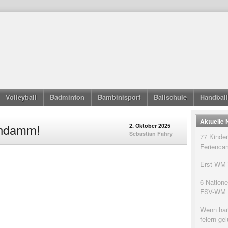
Volleyball
Badminton
Bambinisport
Ballschule
Handball
Aktuelle
ahndamm!
2. Oktober 2025
Sebastian Fahry
77 Kinder
Feriencam
Erst WM-T
6 Natione
FSV-WM
Wenn har
feiern g