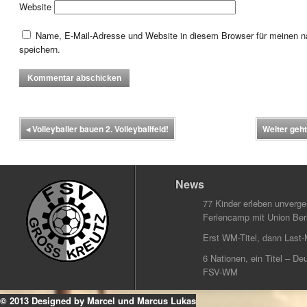
Website
Name, E-Mail-Adresse und Website in diesem Browser für meinen
speichern.
◂
Volleyballer bauen 2. Volleyballfeld!
Weiter geht
News
77 Kinder erleben unverg
Feriencamp mit Union Berl
Erst WM-Titel, dann Last-
6 Nationen, ein Titel – Deu
FSV-WM
© 2013 Designed by Marcel und Marcus Lukas