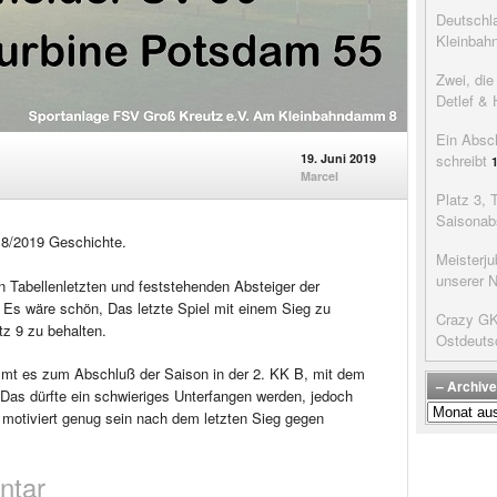
Deutschla
Kleinbah
Zwei, di
Detlef & 
Ein Absc
19. Juni 2019
schreibt
Marcel
Platz 3, 
Saisonab
018/2019 Geschichte.
Meisterju
unserer 
 Tabellenletzten und feststehenden Absteiger der
 Es wäre schön, Das letzte Spiel mit einem Sieg zu
Crazy GK’
tz 9 zu behalten.
Ostdeuts
t es zum Abschluß der Saison in der 2. KK B, mit dem
– Archive
 Das dürfte ein schwieriges Unterfangen werden, jedoch
–
 motiviert genug sein nach dem letzten Sieg gegen
Archive
der
Beiträge
ntar
–