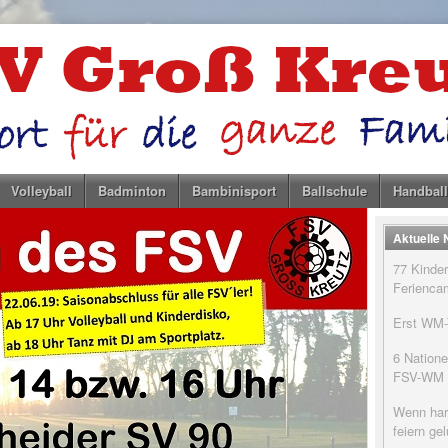
Volleyball
Badminton
Bambinisport
Ballschule
Handball
Aktuelle
77 Kinder
Feriencam
Erst WM-T
6 Natione
FSV-WM
Wenn har
feiern g