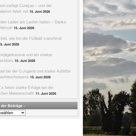
nd zerlegt Curaçao – und der
ndamm feiert mit
15. Juni 2026
e den Laden am Laufen halten – Danke
Helmut!
15. Juni 2026
hied, wie ihn der Fußball manchmal
15. Juni 2026
Torjägerkanone und ein starker
schluss
15. Juni 2026
bel bei der C-Jugend und starke Auftritte
Nachwuchsteams
15. Juni 2026
s feiern starke Erfolge bei der
chen Meisterschaft!
11. Juni 2026
 der Beiträge –