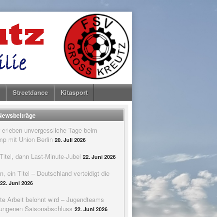
Streetdance
Kitasport
 Newsbeiträge
 erleben unvergessliche Tage beim
p mit Union Berlin
20. Juli 2026
itel, dann Last-Minute-Jubel
22. Juni 2026
n, ein Titel – Deutschland verteidigt die
22. Juni 2026
te Arbeit belohnt wird – Jugendteams
elungenen Saisonabschluss
22. Juni 2026