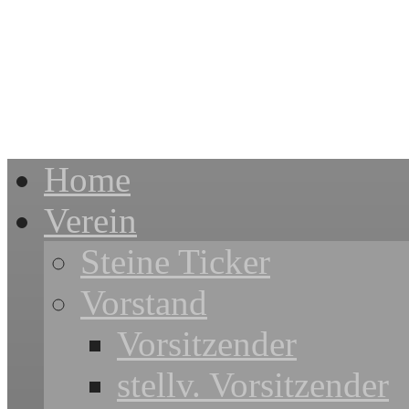
Home
Verein
Steine Ticker
Vorstand
Vorsitzender
stellv. Vorsitzender