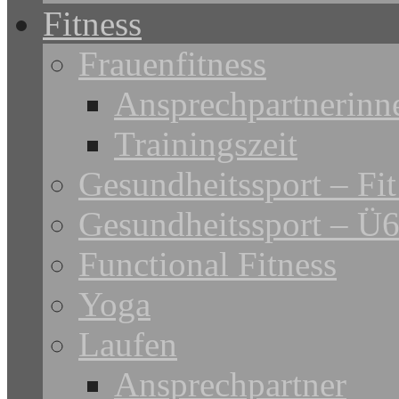
Fitness
Frauenfitness
Ansprechpartnerinn
Trainingszeit
Gesundheitssport – Fit 
Gesundheitssport – Ü
Functional Fitness
Yoga
Laufen
Ansprechpartner