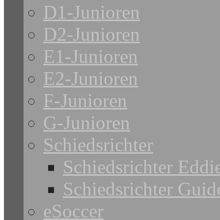
D1-Junioren
D2-Junioren
E1-Junioren
E2-Junioren
F-Junioren
G-Junioren
Schiedsrichter
Schiedsrichter Eddi
Schiedsrichter Guid
eSoccer