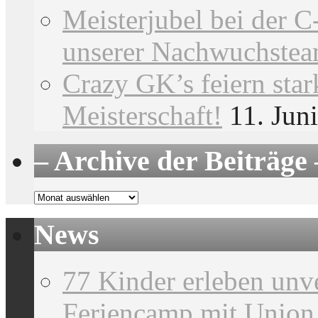
Meisterjubel bei der C
unserer Nachwuchste
Crazy GK’s feiern star
Meisterschaft!
11. Jun
– Archive der Beiträge 
–
Archive
der
News
Beiträge
–
77 Kinder erleben unv
Feriencamp mit Union