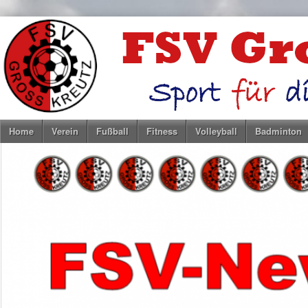
Home
Verein
Fußball
Fitness
Volleyball
Badminton