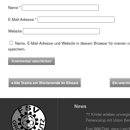
Name
*
E-Mail-Adresse
*
Website
Name, E-Mail-Adresse und Website in diesem Browser für meinen
speichern.
◂
Alle Teams am Wochenende im Einsatz
Ein unerm
News
77 Kinder erleben unverg
Feriencamp mit Union Berl
Erst WM-Titel, dann Last-