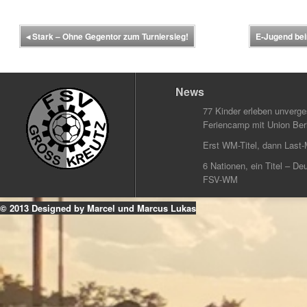
◂
Stark – Ohne Gegentor zum Turniersieg!
E-Jugend bei
News
77 Kinder erleben unverg
Feriencamp mit Union Berl
Erst WM-Titel, dann Last-
6 Nationen, ein Titel – Deu
FSV-WM
© 2013 Designed by Marcel und Marcus Lukas
k
ouTube
Instagram