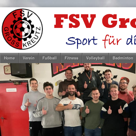
Home
Verein
Fußball
Fitness
Volleyball
Badminton