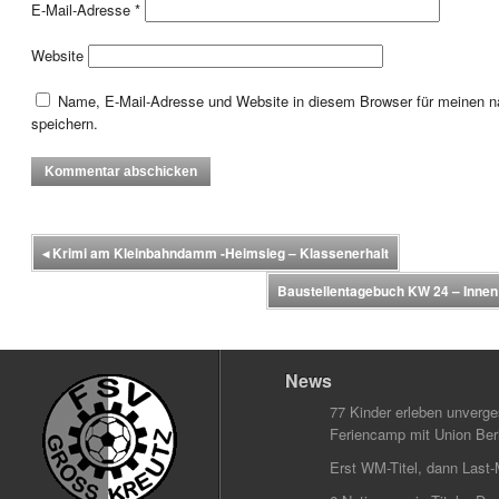
E-Mail-Adresse
*
Website
Name, E-Mail-Adresse und Website in diesem Browser für meinen
speichern.
◂
Krimi am Kleinbahndamm -Heimsieg – Klassenerhalt
Baustellentagebuch KW 24 – Innen
News
77 Kinder erleben unverg
Feriencamp mit Union Berl
Erst WM-Titel, dann Last-