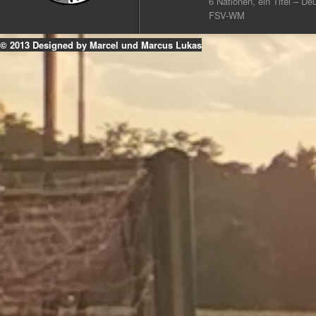
6 Nationen, ein Titel – Deu
FSV-WM
© 2013 Designed by Marcel und Marcus Lukas
k
ouTube
Instagram