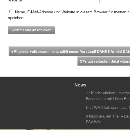
Name, E-Mail-Adresse und Website in diesem Browser für meinen
speichern.
◂
Mitgliedervollversammlung wählt neuen Vorstand! DANKE Armin! DAN
OPs gut verlaufen. Jetzt wüns
News
77 Kinder erleben unverg
Feriencamp mit Union Berl
Erst WM-Titel, dann Last-
6 Nationen, ein Titel – Deu
FSV-WM