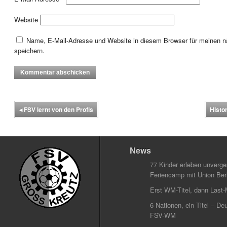
Website
Name, E-Mail-Adresse und Website in diesem Browser für meinen
speichern.
◂
FSV lernt von den Profis
Histo
News
77 Kinder erleben unverg
Feriencamp mit Union Berl
Erst WM-Titel, dann Last-
6 Nationen, ein Titel – Deu
FSV-WM