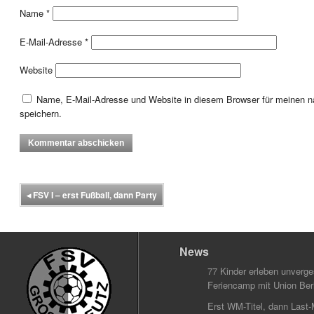
Name
*
E-Mail-Adresse
*
Website
Name, E-Mail-Adresse und Website in diesem Browser für meinen
speichern.
◂
FSV I – erst Fußball, dann Party
News
77 Kinder erleben unverg
Feriencamp mit Union Berl
Erst WM-Titel, dann Last-