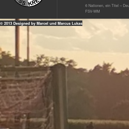
6 Nationen, ein Titel – Deu
FSV-WM
© 2013 Designed by Marcel und Marcus Lukas
k
ouTube
Instagram