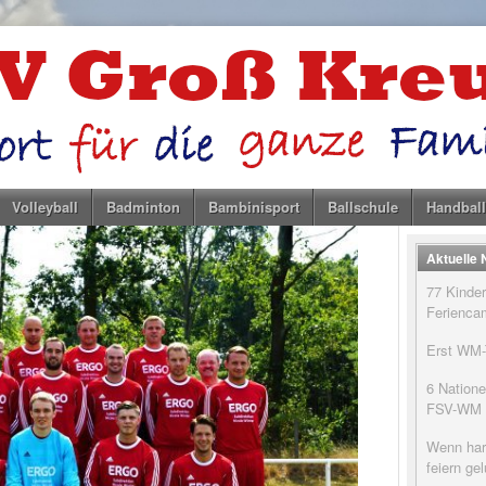
Volleyball
Badminton
Bambinisport
Ballschule
Handball
Aktuelle
77 Kinder
Feriencam
Erst WM-T
6 Natione
FSV-WM
Wenn har
feiern g