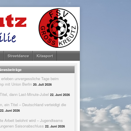
Streetdance
Kitasport
 Newsbeiträge
 erleben unvergessliche Tage beim
p mit Union Berlin
20. Juli 2026
itel, dann Last-Minute-Jubel
22. Juni 2026
n, ein Titel – Deutschland verteidigt die
22. Juni 2026
te Arbeit belohnt wird – Jugendteams
elungenen Saisonabschluss
22. Juni 2026