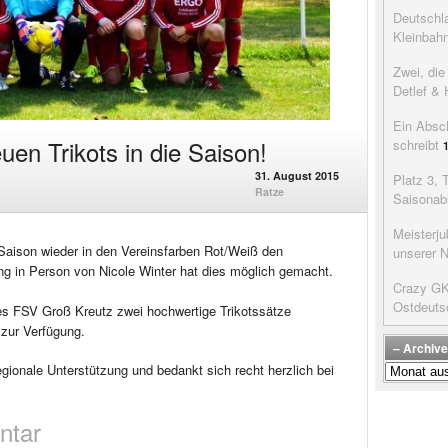
Deutschla
Kleinbah
Zwei, di
Detlef & 
Ein Absc
uen Trikots in die Saison!
schreibt
31. August 2015
Platz 3, 
Ratze
Saisonab
Meisterju
Saison wieder in den Vereinsfarben Rot/Weiß den
unserer 
ung in Person von Nicole Winter hat dies möglich gemacht.
Crazy GK’
Ostdeuts
s FSV Groß Kreutz zwei hochwertige Trikotssätze
zur Verfügung.
– Archive
egionale Unterstützung und bedankt sich recht herzlich bei
–
Archive
der
ntar
Beiträge
–