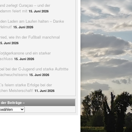
nd zerlegt Curaçao – und der
ndamm feiert mit
15. Juni 2026
e den Laden am Laufen halten – Danke
Helmut!
15. Juni 2026
hied, wie ihn der Fußball manchmal
15. Juni 2026
Torjägerkanone und ein starker
schluss
15. Juni 2026
bel bei der C-Jugend und starke Auftritte
Nachwuchsteams
15. Juni 2026
s feiern starke Erfolge bei der
chen Meisterschaft!
11. Juni 2026
 der Beiträge –