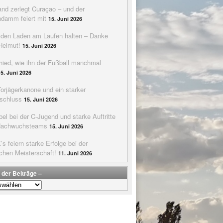
nd zerlegt Curaçao – und der
ndamm feiert mit
15. Juni 2026
e den Laden am Laufen halten – Danke
Helmut!
15. Juni 2026
hied, wie ihn der Fußball manchmal
15. Juni 2026
Torjägerkanone und ein starker
schluss
15. Juni 2026
bel bei der C-Jugend und starke Auftritte
Nachwuchsteams
15. Juni 2026
s feiern starke Erfolge bei der
chen Meisterschaft!
11. Juni 2026
 der Beiträge –