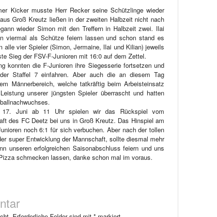
er Kicker musste Herr Recker seine Schützlinge wieder
aus Groß Kreutz ließen in der zweiten Halbzeit nicht nach
egann wieder Simon mit den Treffern in Halbzeit zwei. Ilai
n viermal als Schütze feiern lassen und schon stand es
 alle vier Spieler (Simon, Jermaine, Ilai und Kilian) jeweils
e Sieg der FSV-F-Junioren mit 16:0 auf dem Zettel.
g konnten die F-Junioren ihre Siegesserie fortsetzen und
 der Staffel 7 einfahren. Aber auch die an diesem Tag
m Männerbereich, welche tatkräftig beim Arbeisteinsatz
Leistung unserer jüngsten Spieler überrascht und hatten
ßballnachwuchses.
 17. Juni ab 11 Uhr spielen wir das Rückspiel vom
aft des FC Deetz bei uns in Groß Kreutz. Das Hinspiel am
unioren noch 6:1 für sich verbuchen. Aber nach der tollen
der super Entwicklung der Mannschaft, sollte diesmal mehr
nn unseren erfolgreichen Saisonabschluss feiern und uns
e Pizza schmecken lassen, danke schon mal im voraus.
ntar
cht.
Erforderliche Felder sind mit
*
markiert