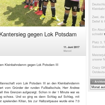
Deutschla
Kleinbah
Zwei, di
Detlef & 
Ein Absc
 Kantersieg gegen Lok Potsdam
schreibt
Platz 3, 
Saisonab
11. Juni 2017
Marcel
Meisterju
unserer 
g am Kleinbahndamm gegen Lok Potsdam III
Crazy GK’
Ostdeuts
– Archive
e Mannschaft vom Lok Potsdam III an den Kleinbahndamm
–
iert vom Gründer der runden Fußballschule, Herr Andree
Archive
ll ihre Grenzen aufgezeigt. Schon in der 1 Minute war es
der
ng schoss. Und so ging es dann Schlag auf Schlag, mit
Beiträge
t spielenden Kilian, bis zur Halbzeitpause wurde eine 7:0
–