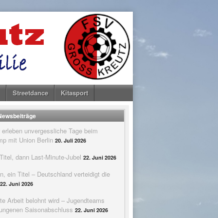
Streetdance
Kitasport
 Newsbeiträge
 erleben unvergessliche Tage beim
p mit Union Berlin
20. Juli 2026
itel, dann Last-Minute-Jubel
22. Juni 2026
n, ein Titel – Deutschland verteidigt die
22. Juni 2026
te Arbeit belohnt wird – Jugendteams
elungenen Saisonabschluss
22. Juni 2026