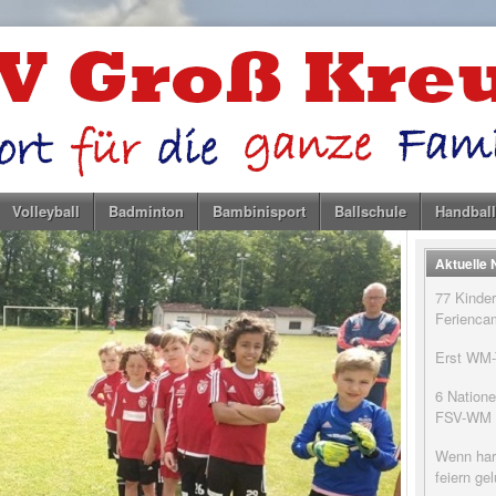
Volleyball
Badminton
Bambinisport
Ballschule
Handball
Aktuelle
77 Kinder
Feriencam
Erst WM-T
6 Natione
FSV-WM
Wenn har
feiern g