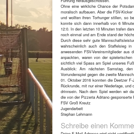
Führung herausgeschossen.
Ohne eine wirkliche Chance der Potsdam
moralisch aufbauen. Aber die FSV-Kicker 
und wollten ihren Torhunger stillen, so b
konnte sich dann innerhalb von 6 Minute
12:0. In den letzten 10 Minuten trafen dann
noch einmal und am Ende stand der höchst
Durch diese sehr gute Mannschaftsleistun
wahrscheinlich auch den Staffelsieg in
anwesenden FSV-Vereinsmitglieder aus de
anpackten, waren von der spielerischen 
sichtlich viel Spass am Spiel unseres Fu
Ausblick: Am nächsten Samstag, den
Vorrundenspiel gegen die zweite Mannsch
01. Oktober 2016 konnten die Deetzer F-J
Rückrunde, mit nur einer Niederlage, und 
drinnsein. Nach dem Spiel werden wir da
die von der Pizzeria Adriano gesponsert
FSV Groß Kreutz
Jugendarbeit
Stephan Lehmann
Schreibe einen Komme
Deine E-Mail-Adresse wird nicht veröffentli