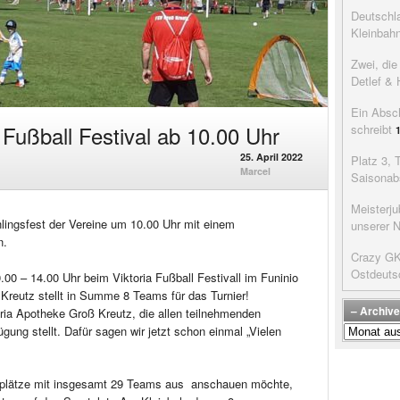
Deutschla
Kleinbah
Zwei, di
Detlef & 
Ein Absc
a Fußball Festival ab 10.00 Uhr
schreibt
25. April 2022
Platz 3, 
Marcel
Saisonab
Meisterju
ngsfest der Vereine um 10.00 Uhr mit einem
unserer 
n.
Crazy GK’
Ostdeuts
00 – 14.00 Uhr beim Viktoria Fußball Festivall im Funinio
reutz stellt in Summe 8 Teams für das Turnier!
– Archive
oria Apotheke Groß Kreutz, die allen teilnehmenden
–
gung stellt. Dafür sagen wir jetzt schon einmal „Vielen
Archive
der
Beiträge
llplätze mit insgesamt 29 Teams aus anschauen möchte,
–