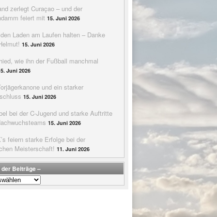
nd zerlegt Curaçao – und der
ndamm feiert mit
15. Juni 2026
e den Laden am Laufen halten – Danke
Helmut!
15. Juni 2026
hied, wie ihn der Fußball manchmal
15. Juni 2026
Torjägerkanone und ein starker
schluss
15. Juni 2026
bel bei der C-Jugend und starke Auftritte
Nachwuchsteams
15. Juni 2026
s feiern starke Erfolge bei der
chen Meisterschaft!
11. Juni 2026
 der Beiträge –