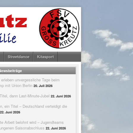
Streetdance
Kitasport
 Newsbeiträge
 erleben unvergessliche Tage beim
p mit Union Berlin
20. Juli 2026
itel, dann Last-Minute-Jubel
22. Juni 2026
n, ein Titel – Deutschland verteidigt die
22. Juni 2026
te Arbeit belohnt wird – Jugendteams
elungenen Saisonabschluss
22. Juni 2026