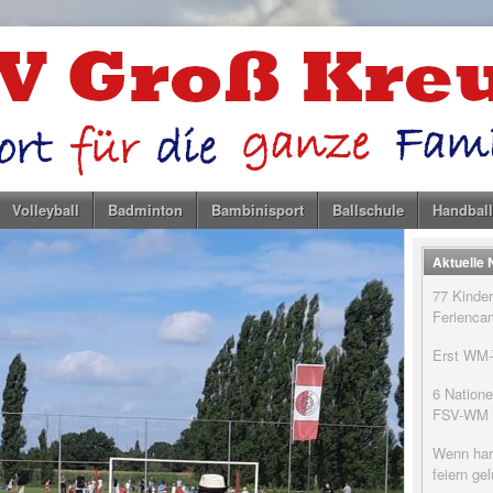
Volleyball
Badminton
Bambinisport
Ballschule
Handball
Aktuelle
77 Kinder
Feriencam
Erst WM-T
6 Natione
FSV-WM
Wenn har
feiern g