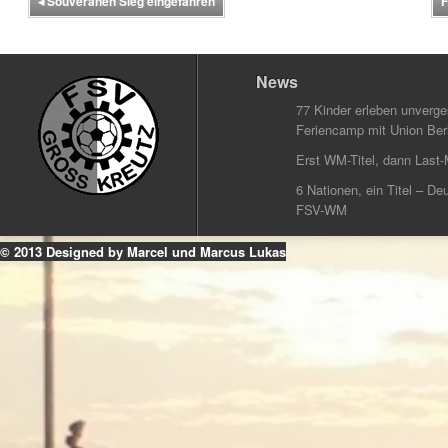
◂
Souveränen Sieg eingefahren
F
News
77 Kinder erleben unverg
Feriencamp mit Union Berl
Erst WM-Titel, dann Last-
6 Nationen, ein Titel – Deu
FSV-WM
© 2013 Designed by Marcel und Marcus Lukas
k
ouTube
Instagram