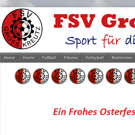
Home
Verein
Fußball
Fitness
Volleyball
Badminton