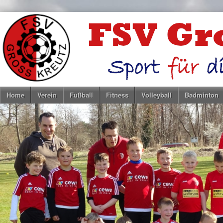
Home
Verein
Fußball
Fitness
Volleyball
Badminton