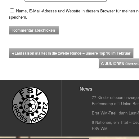
Name, E-Mail-Adresse und Website in diesem Browser für meinen
speichern.
◂
Laufsaison startet in die zweite Runde – unsere Top 10 im Februar
C JUNIOREN überzeug
News
77 Kinder erleben unverg
Feriencamp mit Union Berl
Erst WM-Titel, dann Last-
6 Nationen, ein Titel – Deu
FSV-WM