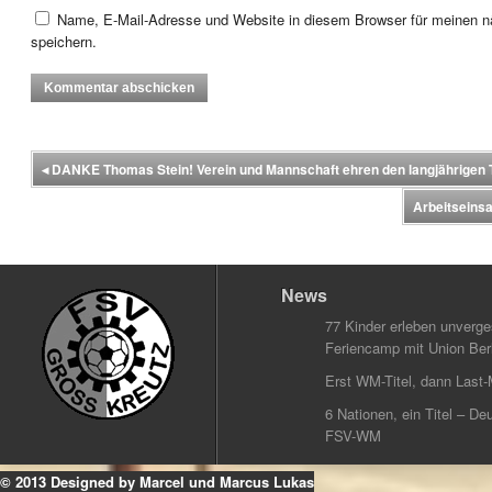
Name, E-Mail-Adresse und Website in diesem Browser für meinen
speichern.
◂
DANKE Thomas Stein! Verein und Mannschaft ehren den langjährigen T
Arbeitseinsa
News
77 Kinder erleben unverg
Feriencamp mit Union Berl
Erst WM-Titel, dann Last-
6 Nationen, ein Titel – Deu
FSV-WM
© 2013 Designed by Marcel und Marcus Lukas