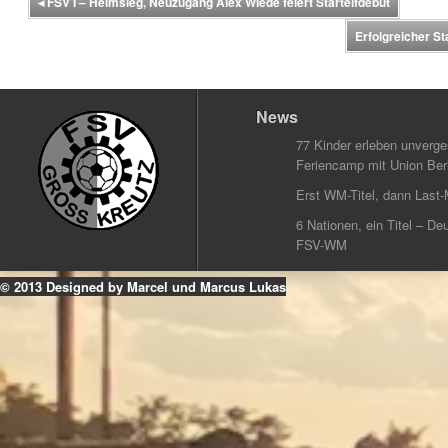
◂
FSV I – Heimsieg, Neuzugang Alex Wiede feiert Startelfdebüt
Erfolgreicher S
News
77 Kinder erleben unverg
Feriencamp mit Union Berl
Erst WM-Titel, dann Last-
6 Nationen, ein Titel – Deu
FSV-WM
© 2013 Designed by Marcel und Marcus Lukas
k
ouTube
Instagram