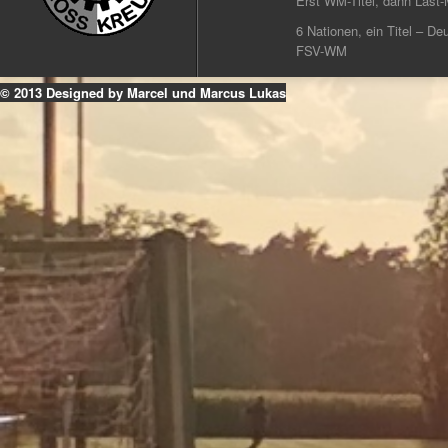
Erst WM-Titel, dann Last-
6 Nationen, ein Titel – Deu
FSV-WM
© 2013 Designed by Marcel und Marcus Lukas
k
ouTube
Instagram