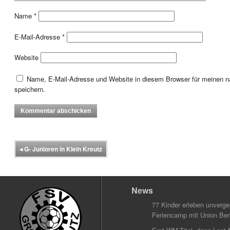
Name
*
E-Mail-Adresse
*
Website
Name, E-Mail-Adresse und Website in diesem Browser für meinen
speichern.
◂
G- Junioren in Klein Kreutz
News
77 Kinder erleben unverg
Feriencamp mit Union Berl