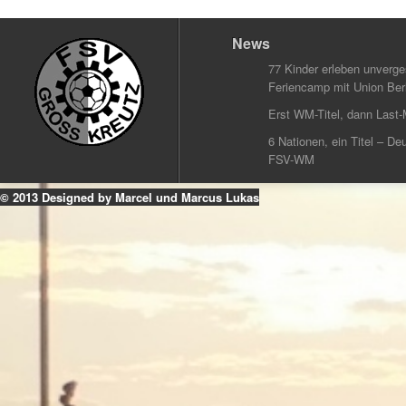
News
77 Kinder erleben unverg
Feriencamp mit Union Berl
Erst WM-Titel, dann Last-
6 Nationen, ein Titel – Deu
FSV-WM
© 2013 Designed by Marcel und Marcus Lukas
k
ouTube
Instagram