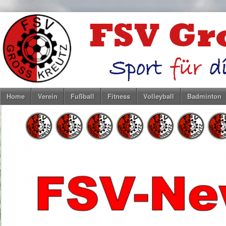
Home
Verein
Fußball
Fitness
Volleyball
Badminton