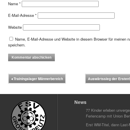
Name
*
E-Mail-Adresse
*
Website
Name, E-Mail-Adresse und Website in diesem Browser für meinen
speichern.
◂
Trainingslager Männerbereich
Auswärtssieg der Ersten
News
77 Kinder erleben unverg
Feriencamp mit Union Berl
Erst WM-Titel, dann Last-