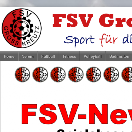
Home
Verein
Fußball
Fitness
Volleyball
Badminton