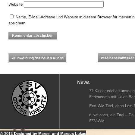
Website
Name, E-Mail-Adresse und Website in diesem Browser für meinen
speichern.
◂
Einweihung der neuen Küche
Vereinsheimwerker 
News
77 Kinder erleben unverg
Feriencamp mit Union Berl
Erst WM-Titel, dann Last-
6 Nationen, ein Titel – Deu
FSV-WM
© 2013 Designed by Marcel und Marcus Lukas