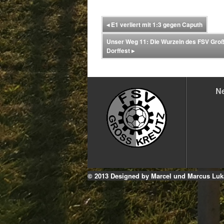
◂
E1 verliert mit 1:3 gegen Caputh
Unser Weg 11: Die Wurzeln des FSV Groß
Dorffest
▸
N
© 2013 Designed by Marcel und Marcus Luk
Facebook
YouTube
Instagram