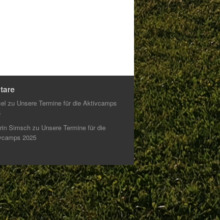
tare
el
zu
Unsere Termine für die Aktivcamps
5
rin Simsch
zu
Unsere Termine für die
vcamps 2025