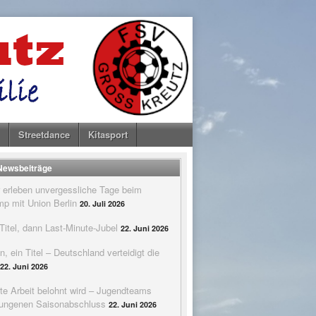
Streetdance
Kitasport
 Newsbeiträge
 erleben unvergessliche Tage beim
p mit Union Berlin
20. Juli 2026
itel, dann Last-Minute-Jubel
22. Juni 2026
n, ein Titel – Deutschland verteidigt die
22. Juni 2026
te Arbeit belohnt wird – Jugendteams
elungenen Saisonabschluss
22. Juni 2026