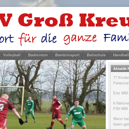
Volleyball
Badminton
Bambinisport
Ballschule
Handball
Aktuelle
77 Kinder
Feriencam
Erst WM-T
6 Natione
FSV-WM
Wenn har
feiern g