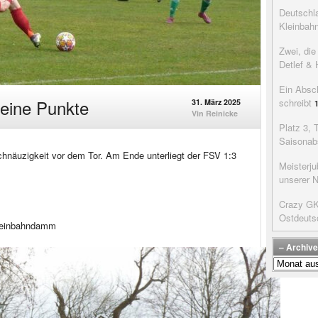
Deutschla
Kleinbah
Zwei, di
Detlef & 
Ein Absc
keine Punkte
schreibt
31. März 2025
Vin Reinicke
Platz 3, 
Saisonab
tschnäuzigkeit vor dem Tor. Am Ende unterliegt der FSV 1:3
Meisterju
unserer 
Crazy GK’
Ostdeuts
leinbahndamm
– Archive
–
Archive
der
Beiträge
–