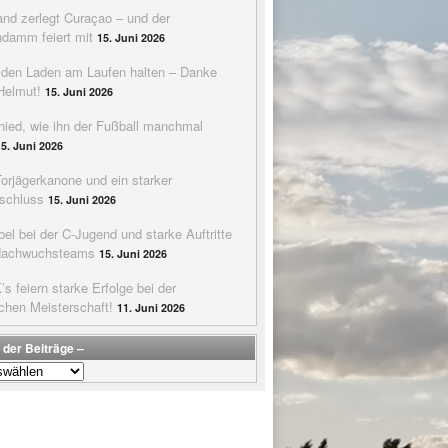
nd zerlegt Curaçao – und der
ndamm feiert mit
15. Juni 2026
e den Laden am Laufen halten – Danke
Helmut!
15. Juni 2026
hied, wie ihn der Fußball manchmal
15. Juni 2026
Torjägerkanone und ein starker
schluss
15. Juni 2026
bel bei der C-Jugend und starke Auftritte
Nachwuchsteams
15. Juni 2026
s feiern starke Erfolge bei der
chen Meisterschaft!
11. Juni 2026
 der Beiträge –