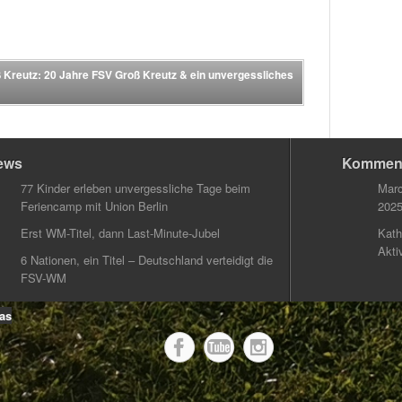
 Kreutz: 20 Jahre FSV Groß Kreutz & ein unvergessliches
ews
Kommen
77 Kinder erleben unvergessliche Tage beim
Marc
Feriencamp mit Union Berlin
202
Erst WM-Titel, dann Last-Minute-Jubel
Kath
Akti
6 Nationen, ein Titel – Deutschland verteidigt die
FSV-WM
as