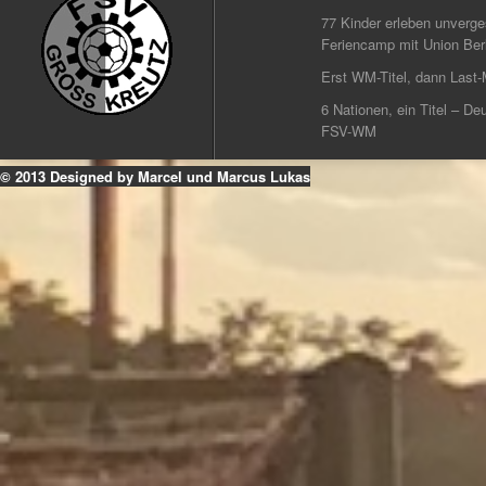
77 Kinder erleben unverg
Feriencamp mit Union Berl
Erst WM-Titel, dann Last-
6 Nationen, ein Titel – Deu
FSV-WM
© 2013 Designed by Marcel und Marcus Lukas
k
ouTube
Instagram