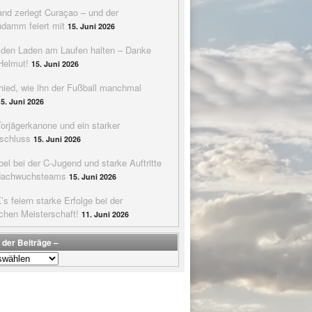
nd zerlegt Curaçao – und der
ndamm feiert mit
15. Juni 2026
e den Laden am Laufen halten – Danke
Helmut!
15. Juni 2026
hied, wie ihn der Fußball manchmal
15. Juni 2026
Torjägerkanone und ein starker
schluss
15. Juni 2026
bel bei der C-Jugend und starke Auftritte
Nachwuchsteams
15. Juni 2026
s feiern starke Erfolge bei der
chen Meisterschaft!
11. Juni 2026
 der Beiträge –