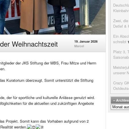
Deutschla
Kleinbah
Zwei, di
Detlef & 
Ein Absc
 der Weihnachtszeit
schreibt
19. Januar 2026
Marcel
Platz 3, 
Saisonab
itglieder der JKS Stiftung der MBS, Frau Mitze und Herrn
Meisterju
en.
unserer 
as Kuratorium überzeugt. Somit unterstützt die Stiftung
Crazy GK’
Ostdeuts
, der für sportliche und kulturelle Anlässe genutzt wird.
– Archive
öglichkeiten für die aktuellen und zukünftigen Angebote
–
Archive
der
as Projekt. Somit kann das Vorhaben aufgrund von 2
Beiträge
 Realität werden.
–