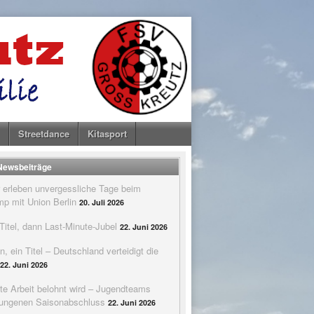
Streetdance
Kitasport
 Newsbeiträge
 erleben unvergessliche Tage beim
p mit Union Berlin
20. Juli 2026
itel, dann Last-Minute-Jubel
22. Juni 2026
n, ein Titel – Deutschland verteidigt die
22. Juni 2026
te Arbeit belohnt wird – Jugendteams
elungenen Saisonabschluss
22. Juni 2026