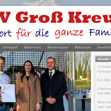
Volleyball
Badminton
Bambinisport
Ballschule
Handball
Aktuelle
77 Kinder
Feriencam
Erst WM-T
6 Natione
FSV-WM
Wenn har
feiern g