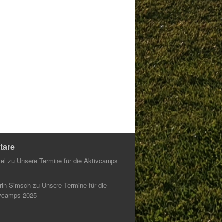
tare
el
zu
Unsere Termine für die Aktivcamps
5
rin Simsch
zu
Unsere Termine für die
vcamps 2025