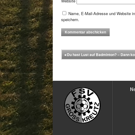
Website
Name, E-Mail-Adresse und Website i
speichern.
◂
Du hast Lust auf Badminton? – Dann k
N