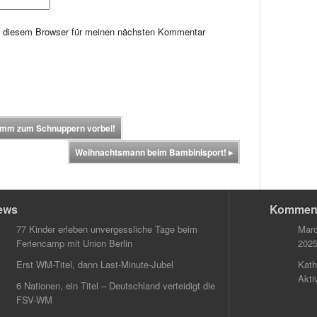
n diesem Browser für meinen nächsten Kommentar
omm zum Schnuppern vorbei!
Weihnachtsmann beim Bambinisport!
▸
ews
Kommen
77 Kinder erleben unvergessliche Tage beim
Marc
Feriencamp mit Union Berlin
202
Erst WM-Titel, dann Last-Minute-Jubel
Kath
Akti
6 Nationen, ein Titel – Deutschland verteidigt die
FSV-WM