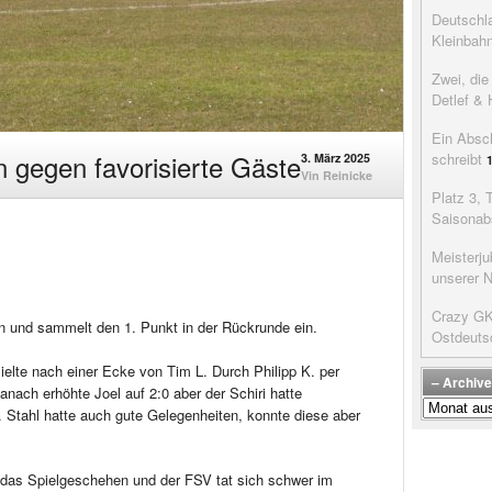
Deutschla
Kleinbah
Zwei, di
Detlef & 
Ein Absc
 gegen favorisierte Gäste
schreibt
3. März 2025
Vin Reinicke
Platz 3, 
Saisonab
Meisterju
unserer 
Crazy GK’
in und sammelt den 1. Punkt in der Rückrunde ein.
Ostdeuts
ielte nach einer Ecke von Tim L. Durch Philipp K. per
– Archive
anach erhöhte Joel auf 2:0 aber der Schiri hatte
–
. Stahl hatte auch gute Gelegenheiten, konnte diese aber
Archive
der
Beiträge
 das Spielgeschehen und der FSV tat sich schwer im
–