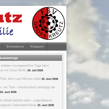
Streetdance
Kitasport
 Newsbeiträge
 erleben unvergessliche Tage beim
p mit Union Berlin
20. Juli 2026
itel, dann Last-Minute-Jubel
22. Juni 2026
n, ein Titel – Deutschland verteidigt die
22. Juni 2026
te Arbeit belohnt wird – Jugendteams
elungenen Saisonabschluss
22. Juni 2026