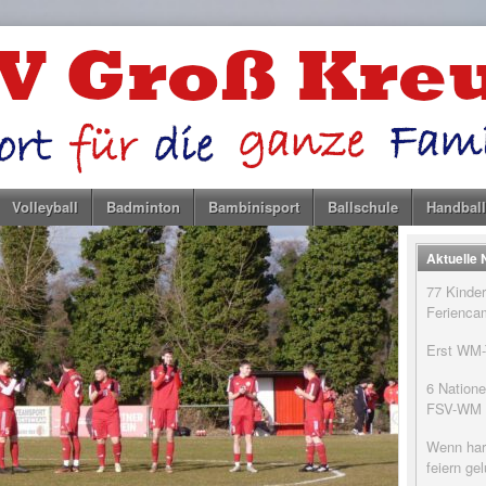
Volleyball
Badminton
Bambinisport
Ballschule
Handball
Aktuelle
77 Kinder
Feriencam
Erst WM-T
6 Natione
FSV-WM
Wenn har
feiern g