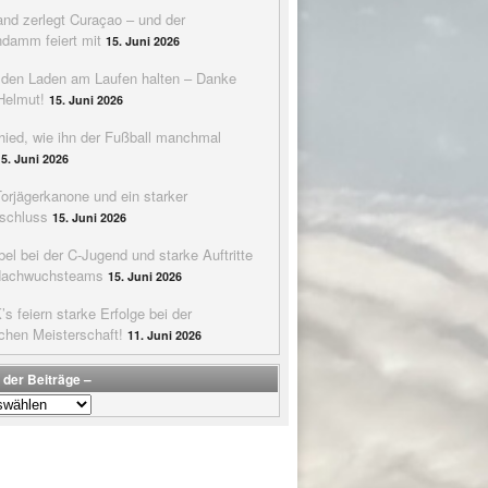
nd zerlegt Curaçao – und der
ndamm feiert mit
15. Juni 2026
e den Laden am Laufen halten – Danke
Helmut!
15. Juni 2026
hied, wie ihn der Fußball manchmal
15. Juni 2026
Torjägerkanone und ein starker
schluss
15. Juni 2026
bel bei der C-Jugend und starke Auftritte
Nachwuchsteams
15. Juni 2026
s feiern starke Erfolge bei der
chen Meisterschaft!
11. Juni 2026
 der Beiträge –