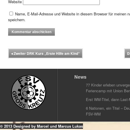
Website
Name, E-Mail-Adresse und Website in diesem Browser für meinen
speichern.
◂
Zweiter DRK Kurs „Erste Hilfe am Kind“
D
News
77 Kinder erleben unverg
Feriencamp mit Union Berl
Erst WM-Titel, dann Last-
6 Nationen, ein Titel – Deu
FSV-WM
© 2013 Designed by Marcel und Marcus Lukas