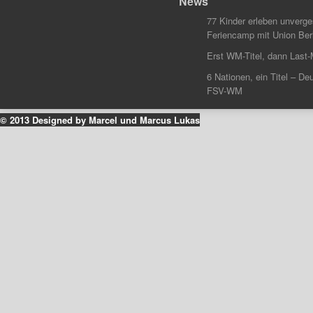
News
77 Kinder erleben unverg
Feriencamp mit Union Berl
Erst WM-Titel, dann Last-
6 Nationen, ein Titel – Deu
FSV-WM
© 2013 Designed by Marcel und Marcus Lukas
k
ouTube
Instagram