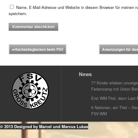
Name, E-Mail-Adresse und Website in diesem Browser für meinen
speichern.
◂
Hochzeitsglocken beim FSV
Ansetzungen für d
News
77 Kinder erleben unverg
Feriencamp mit Union Berl
Erst WM-Titel, dann Last-
6 Nationen, ein Titel – Deu
FSV-WM
© 2013 Designed by Marcel und Marcus Lukas
k
ouTube
Instagram