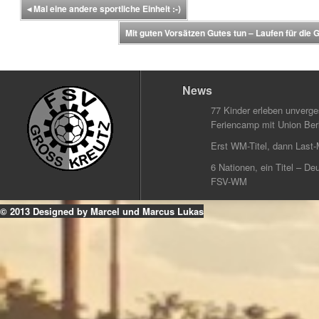
◂
Mal eine andere sportliche Einheit :-)
Mit guten Vorsätzen Gutes tun – Laufen für die
News
77 Kinder erleben unverg
Feriencamp mit Union Berl
Erst WM-Titel, dann Last-
6 Nationen, ein Titel – Deu
FSV-WM
© 2013 Designed by Marcel und Marcus Lukas
k
ouTube
Instagram